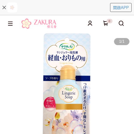
開啟APP
0
1
/
1