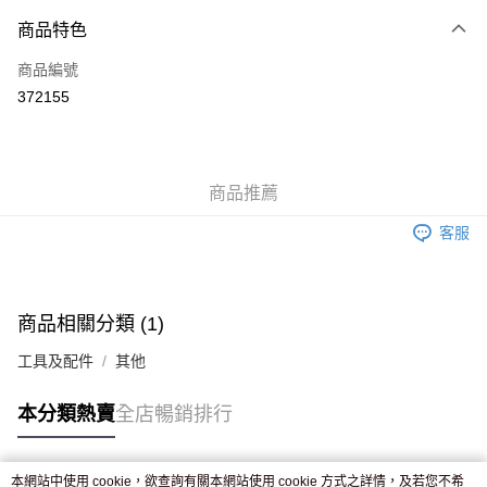
付款方式
商品特色
信用卡
商品編號
Apple Pay
372155
AlipayHK
WeChat Pay
商品推薦
送貨方式
客服
JD京東物流，訂單確認發貨後2-4個工作天送達
運費表
滿 HK$250.00 或以上免運費
付款後門市自取，訂單確認後2-4個工作天到店，7天內取。逾期後
商品相關分類 (1)
訂單作廢，並不會安排重寄
工具及配件
其他
免運費
本分類熱賣
全店暢銷排行
本網站中使用 cookie，欲查詢有關本網站使用 cookie 方式之詳情，及若您不希