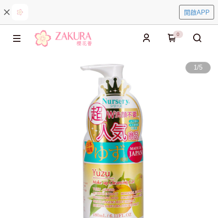
開啟APP
0
1
/
5