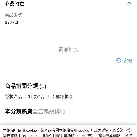
商品特色
信用卡
商品編號
Apple Pay
372208
AlipayHK
WeChat Pay
商品推薦
送貨方式
客服
JD京東物流，訂單確認發貨後2-4個工作天送達
運費表
滿 HK$250.00 或以上免運費
付款後門市自取，訂單確認後2-4個工作天到店，7天內取。逾期後
商品相關分類 (1)
訂單作廢，並不會安排重寄
彩妝產品
卸妝產品
面部卸妝液
免運費
本分類熱賣
全店暢銷排行
本網站中使用 cookie，欲查詢有關本網站使用 cookie 方式之詳情，及若您不希
熱門標籤
望在電腦上使用 cookie 時應如何變更電腦的 cookie 設定，請參閱本網站「
私隱