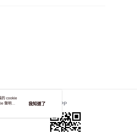
，並不會安排重寄
 cookie
e 聲明使
我知道了
官方APP