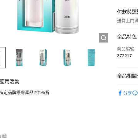
付款與運
送貨上門滿H
付款方式
商品特色
信用卡
商品編號
372217
Apple Pay
AlipayHK
商品相關分
適用活動
WeChat P
護膚保養
指定品牌護膚產品2件95折
分享
送貨方式
JD京東物
滿 HK$2
付款後門市
推薦