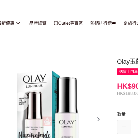
最新優惠
品牌總覽
💥Outlet尋寶區
熱銷排行榜👑
🛅旅
Olay
送貨上門滿H
HK$90
HK$188.0
數量