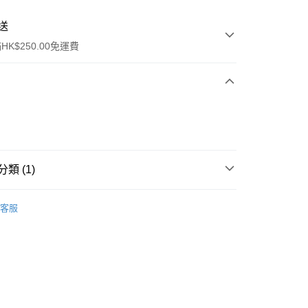
送
K$250.00免運費
類 (1)
ay
面部精華
精華
客服
流，訂單確認發貨後2-4個工作天送達
運費表
50.00 或以上免運費
自取，訂單確認後2-4個工作天到店，7天內取。逾期後