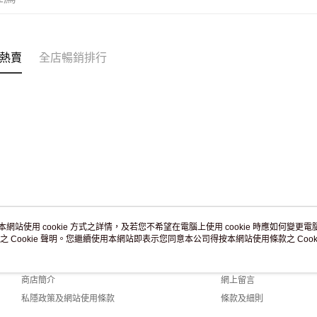
訂單作廢
免運費
熱賣
全店暢銷排行
本網站使用 cookie 方式之詳情，及若您不希望在電腦上使用 cookie 時應如何變更電腦的
之 Cookie 聲明。您繼續使用本網站即表示您同意本公司得按本網站使用條款之 Cooki
關於我們
客戶服務
品牌故事
購物說明
商店簡介
網上留言
私隱政策及網站使用條款
條款及細則