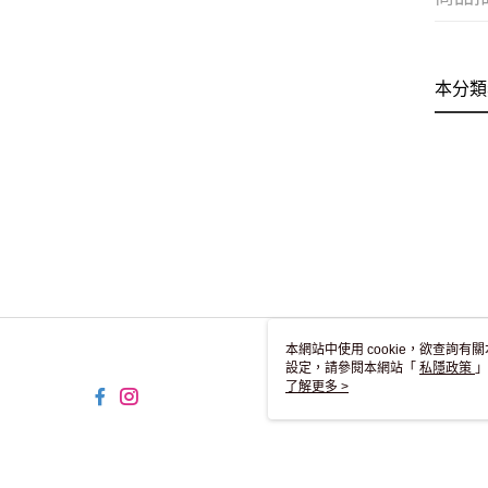
本分類
本網站中使用 cookie，欲查詢有關
設定，請參閱本網站「
私隱政策
」
用 cookie。
了解更多 >