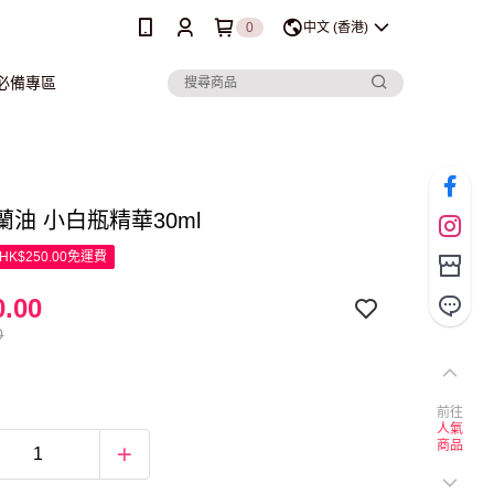
0
中文 (香港)
行必備專區
玉蘭油 小白瓶精華30ml
K$250.00免運費
.00
0
前往
人氣
商品