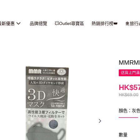
最新優惠
品牌總覽
💥Outlet尋寶區
熱銷排行榜👑
🛅旅
MMRM
送貨上門滿H
HK$57
HK$69.00
顏色：灰
數量