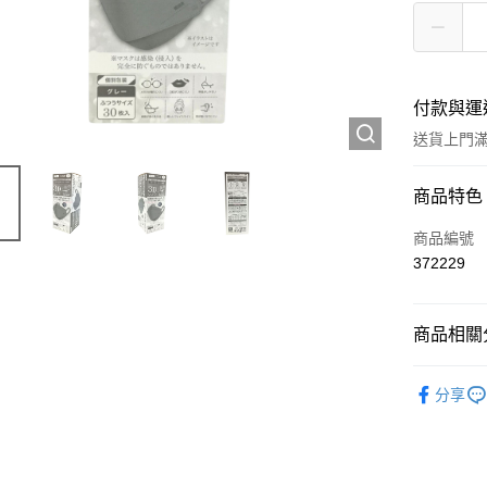
付款與運
送貨上門滿H
付款方式
商品特色
信用卡
商品編號
372229
Apple Pay
AlipayHK
商品相關分
WeChat P
抗疫產品
分享
送貨方式
JD京東物