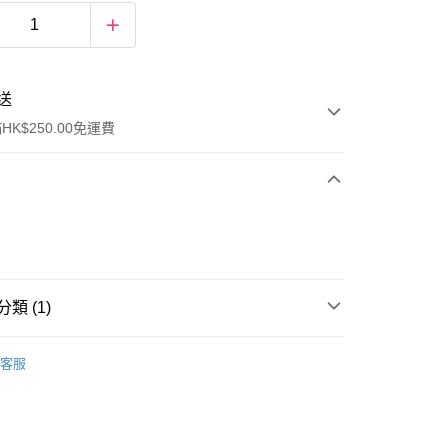
送
K$250.00免運費
類 (1)
ay
口罩
3D立體口罩
客服
流，訂單確認發貨後2-4個工作天送達
運費表