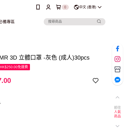
0
中文 (香港)
行必備專區
MR 3D 立體口罩 -灰色 (成人)30pcs
K$250.00免運費
.00
色
前往
人氣
商品