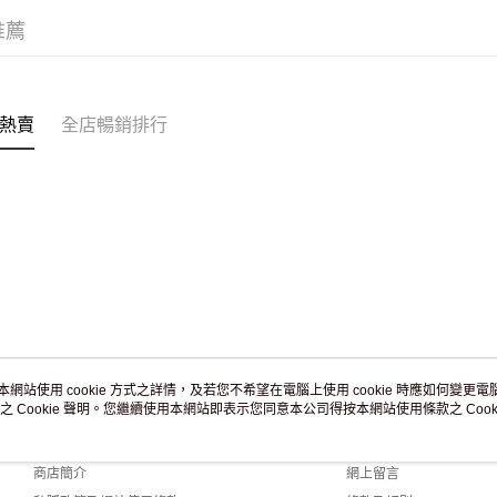
滿 HK$2
推薦
付款後門市
訂單作廢
免運費
熱賣
全店暢銷排行
本網站使用 cookie 方式之詳情，及若您不希望在電腦上使用 cookie 時應如何變更電腦的
之 Cookie 聲明。您繼續使用本網站即表示您同意本公司得按本網站使用條款之 Cooki
關於我們
客戶服務
品牌故事
購物說明
商店簡介
網上留言