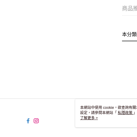
商品
本分類
本網站中使用 cookie，欲查詢有關
設定，請參閱本網站「
私隱政策
」
用 cookie。
了解更多 >