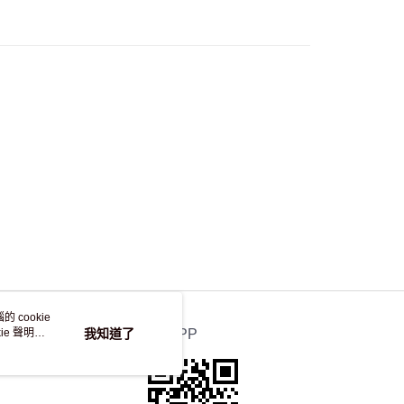
50.00 或以上免運費
自取，訂單確認後2-4個工作天到店，7天內取。逾期後
，並不會安排重寄
 cookie
e 聲明使
我知道了
官方APP