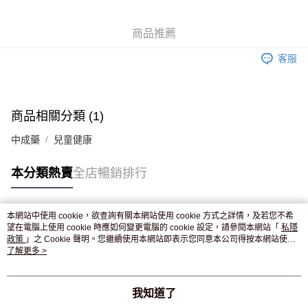
WeChat Pay
商品推薦
送貨方式
客服
JD京東物流，訂單確認發貨後2-4個工作天送達
運費表
滿 HK$250.00 或以上免運費
付款後門市自取，訂單確認後2-4個工作天到店，7天內取。逾期後
商品相關分類 (1)
訂單作廢，並不會安排重寄
中成藥
兒童健康
免運費
本分類熱賣
全店暢銷排行
本網站中使用 cookie，欲查詢有關本網站使用 cookie 方式之詳情，及若您不希
熱門標籤
望在電腦上使用 cookie 時應如何變更電腦的 cookie 設定，請參閱本網站「
私隱
政策
」之 Cookie 聲明。您繼續使用本網站即表示您同意本公司得按本網站使用
條款之 Cookie 聲明使用 cookie。
了解更多 >
熱銷排行
最新商品
人氣推薦
我知道了