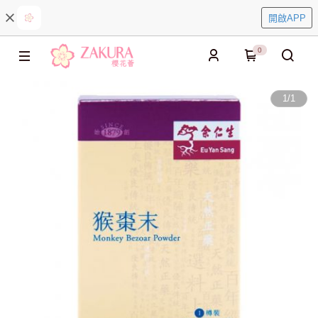
開啟APP
0
1
/
1