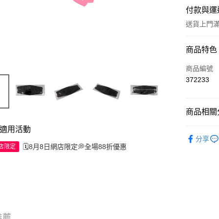
付款與運
送貨上門滿H
付款方式
商品特色
信用卡
商品編號
372233
Apple Pay
AlipayHK
商品相關分
WeChat P
適用活動
抗疫產品
分享
🗓️8月8日網店限定💭全場88折優惠
網店限定
送貨方式
JD京東物
滿 HK$2
付款後門市
訂單作廢
推薦