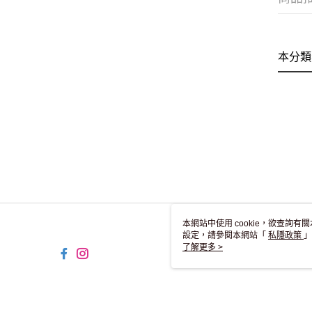
本分類
本網站中使用 cookie，欲查詢有關
設定，請參閱本網站「
私隱政策
」
用 cookie。
了解更多 >