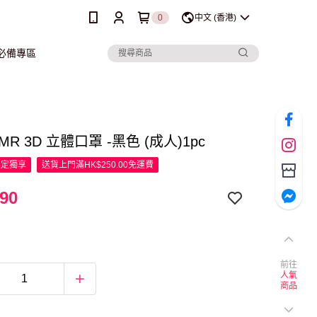
0
中文 (香港)
行必備專區
MR 3D 立體口罩 -黑色 (成人)1pc
限定
獨享
送貨上門滿HK$250.00免運費
90
前往
人氣
商品