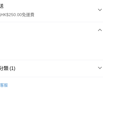
送
K$250.00免運費
類 (1)
ay
口罩
3D立體口罩
客服
流，訂單確認發貨後2-4個工作天送達
運費表
50.00 或以上免運費
自取，訂單確認後2-4個工作天到店，7天內取。逾期後
，並不會安排重寄