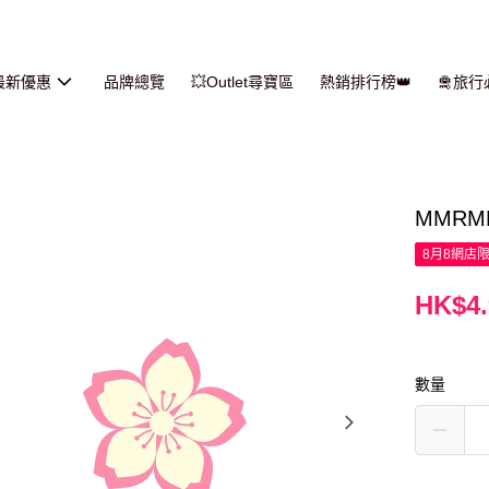
最新優惠
品牌總覽
💥Outlet尋寶區
熱銷排行榜👑
🛅旅
MMRM
8月8網店
HK$4.
數量