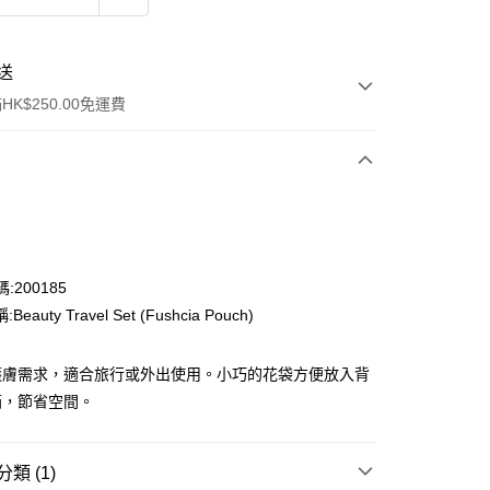
送
K$250.00免運費
:200185
eauty Travel Set (Fushcia Pouch)
ay
護膚需求，適合旅行或外出使用。小巧的花袋方便放入背
箱，節省空間。
流，訂單確認發貨後2-4個工作天送達
運費表
50.00 或以上免運費
類 (1)