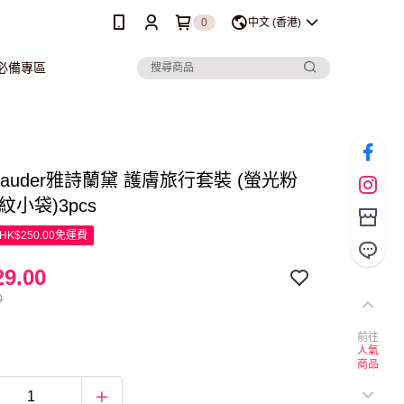
0
中文 (香港)
行必備專區
e Lauder雅詩蘭黛 護膚旅行套裝 (螢光粉
紋小袋)3pcs
K$250.00免運費
9.00
0
前往
人氣
商品