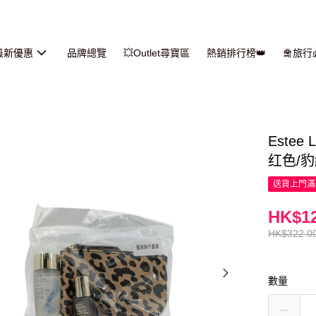
最新優惠
品牌總覽
💥Outlet尋寶區
熱銷排行榜👑
🛅旅
Este
红色/豹
送貨上門滿H
HK$12
HK$322.0
數量