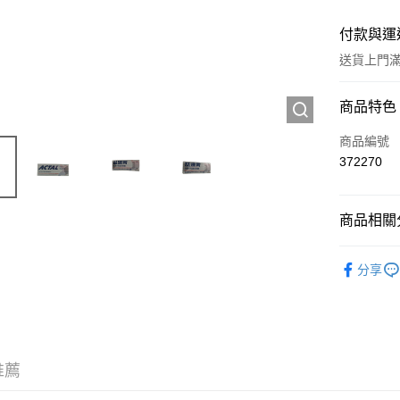
付款與運
送貨上門滿H
付款方式
商品特色
信用卡
商品編號
372270
Apple Pay
AlipayHK
商品相關分
WeChat P
西藥製品/
分享
送貨方式
JD京東物
滿 HK$2
推薦
付款後門市