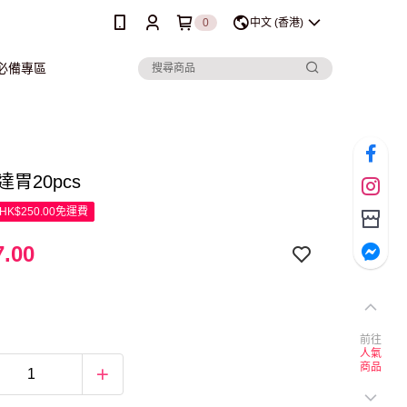
0
中文 (香港)
行必備專區
益達胃20pcs
K$250.00免運費
.00
前往
人氣
商品