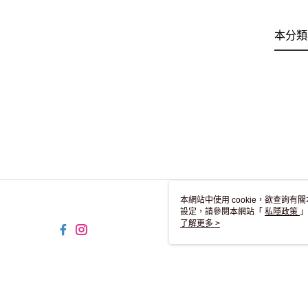
本分類
本網站中使用 cookie，欲查詢有關
設定，請參閱本網站「
私隱政策
」
用 cookie。
了解更多 >