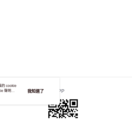
，並不會安排重寄
 cookie
e 聲明使
我知道了
官方APP