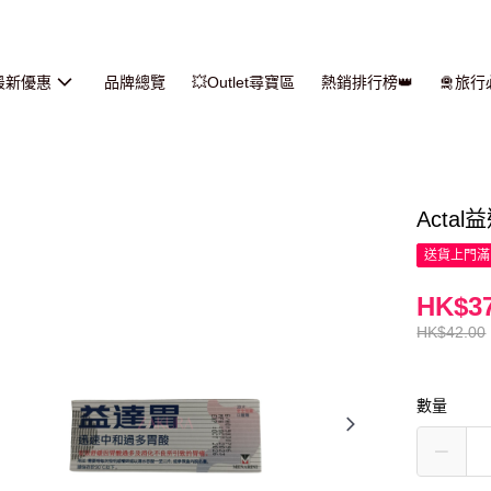
最新優惠
品牌總覽
💥Outlet尋寶區
熱銷排行榜👑
🛅旅
Actal
送貨上門滿H
HK$37
HK$42.00
數量