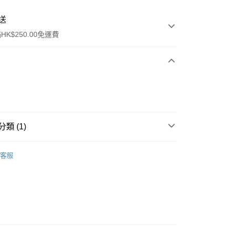
送
K$250.00免運費
類 (1)
ay
保健品
腸道健康
腸胃護理
客服
流，訂單確認發貨後2-4個工作天送達
運費表
50.00 或以上免運費
自取，訂單確認後2-4個工作天到店，7天內取。逾期後