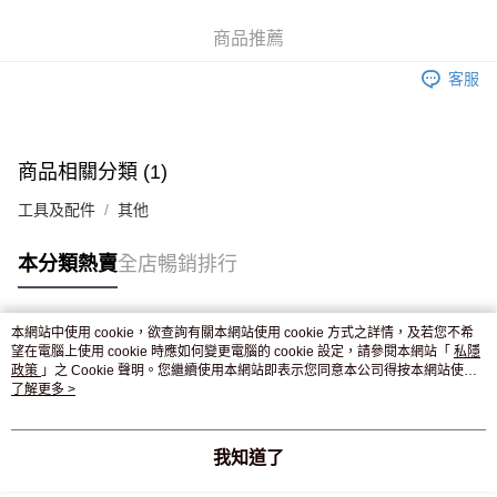
WeChat Pay
商品推薦
送貨方式
客服
JD京東物流，訂單確認發貨後2-4個工作天送達
運費表
滿 HK$250.00 或以上免運費
付款後門市自取，訂單確認後2-4個工作天到店，7天內取。逾期後
商品相關分類 (1)
訂單作廢，並不會安排重寄
工具及配件
其他
免運費
本分類熱賣
全店暢銷排行
本網站中使用 cookie，欲查詢有關本網站使用 cookie 方式之詳情，及若您不希
熱門標籤
望在電腦上使用 cookie 時應如何變更電腦的 cookie 設定，請參閱本網站「
私隱
政策
」之 Cookie 聲明。您繼續使用本網站即表示您同意本公司得按本網站使用
條款之 Cookie 聲明使用 cookie。
了解更多 >
熱銷排行
最新商品
人氣推薦
我知道了