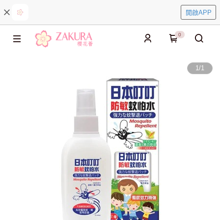
開啟APP
0
1
/
1