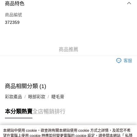
商品特色
信用卡
商品編號
Apple Pay
372359
AlipayHK
WeChat Pay
商品推薦
送貨方式
客服
JD京東物流，訂單確認發貨後2-4個工作天送達
運費表
滿 HK$250.00 或以上免運費
付款後門市自取，訂單確認後2-4個工作天到店，7天內取。逾期後
商品相關分類 (1)
訂單作廢，並不會安排重寄
彩妝產品
眼部彩妝
睫毛膏
免運費
本分類熱賣
全店暢銷排行
本網站中使用 cookie，欲查詢有關本網站使用 cookie 方式之詳情，及若您不希
熱門標籤
望在電腦上使用 cookie 時應如何變更電腦的 cookie 設定，請參閱本網站「
私隱