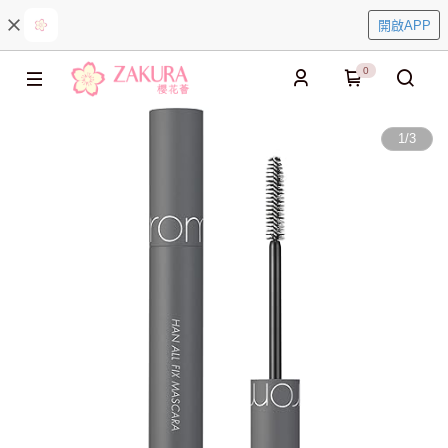
開啟APP
0
1
/
3