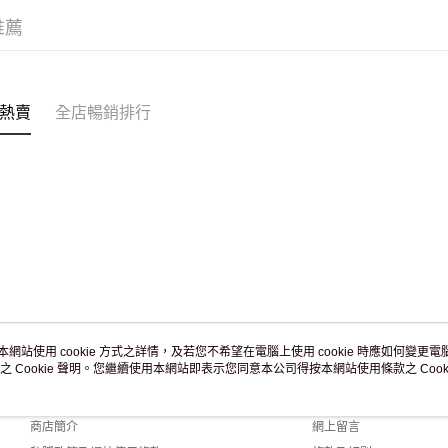
滿 HK$2
推薦
付款後門市
訂單作廢
免運費
熱賣
全店暢銷排行
本網站使用 cookie 方式之詳情，及若您不希望在電腦上使用 cookie 時應如何變更電腦的
之 Cookie 聲明。您繼續使用本網站即表示您同意本公司得按本網站使用條款之 Cooki
關於我們
客戶服務
品牌故事
購物說明
商店簡介
網上留言