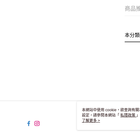
商品
本分類
本網站中使用 cookie，欲查詢有關
設定，請參閱本網站「
私隱政策
」
用 cookie。
了解更多 >