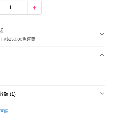
送
K$250.00免運費
類 (1)
ay
眼部彩妝
睫毛膏
客服
流，訂單確認發貨後2-4個工作天送達
運費表