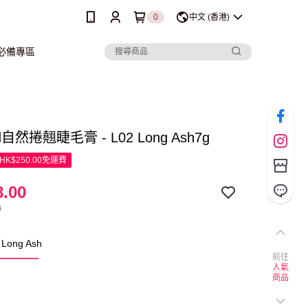
0
中文 (香港)
行必備專區
d自然捲翹睫毛膏 - L02 Long Ash7g
K$250.00免運費
.00
0
Long Ash
前往
人氣
商品