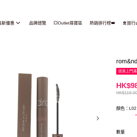
最新優惠
品牌總覽
💥Outlet尋寶區
熱銷排行榜👑
🛅旅
rom&n
送貨上門滿H
HK$98
HK$118.0
顏色：L02 
數量