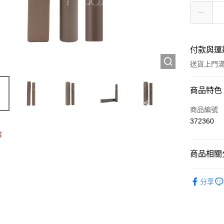
付款與運
送貨上門滿H
付款方式
商品特色
信用卡
商品編號
372360
Apple Pay
AlipayHK
商品相關分
WeChat P
彩妝產品
分享
送貨方式
JD京東物