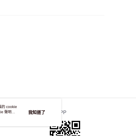
50.00 或以上免運費
自取，訂單確認後2-4個工作天到店，7天內取。逾期後
，並不會安排重寄
 cookie
e 聲明使
我知道了
官方APP