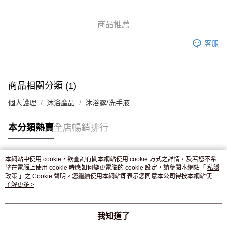
WeChat Pay
商品推薦
送貨方式
客服
JD京東物流，訂單確認發貨後2-4個工作天送達
運費表
滿 HK$250.00 或以上免運費
付款後門市自取，訂單確認後2-4個工作天到店，7天內取。逾期後
商品相關分類 (1)
訂單作廢，並不會安排重寄
個人護理
沐浴產品
沐浴露/洗手液
免運費
本分類熱賣
全店暢銷排行
本網站中使用 cookie，欲查詢有關本網站使用 cookie 方式之詳情，及若您不希
熱門標籤
望在電腦上使用 cookie 時應如何變更電腦的 cookie 設定，請參閱本網站「
私隱
政策
」之 Cookie 聲明。您繼續使用本網站即表示您同意本公司得按本網站使用
條款之 Cookie 聲明使用 cookie。
了解更多 >
熱銷排行
最新商品
人氣推薦
我知道了