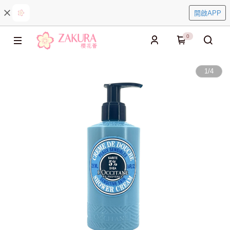
開啟APP
0
1
/
4