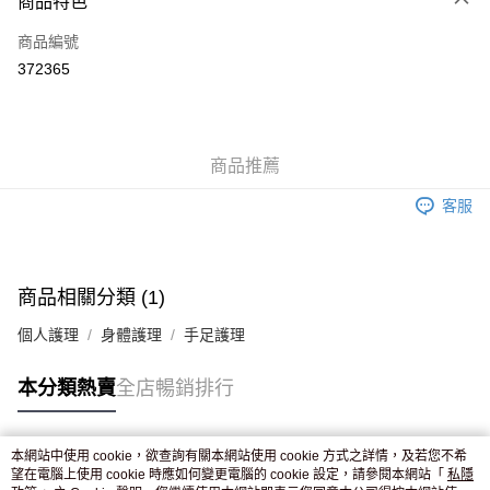
商品特色
信用卡
商品編號
Apple Pay
372365
AlipayHK
WeChat Pay
商品推薦
送貨方式
客服
JD京東物流，訂單確認發貨後2-4個工作天送達
運費表
滿 HK$250.00 或以上免運費
付款後門市自取，訂單確認後2-4個工作天到店，7天內取。逾期後
商品相關分類 (1)
訂單作廢，並不會安排重寄
個人護理
身體護理
手足護理
免運費
本分類熱賣
全店暢銷排行
本網站中使用 cookie，欲查詢有關本網站使用 cookie 方式之詳情，及若您不希
熱門標籤
望在電腦上使用 cookie 時應如何變更電腦的 cookie 設定，請參閱本網站「
私隱