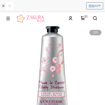
開啟APP
0
1
/
5