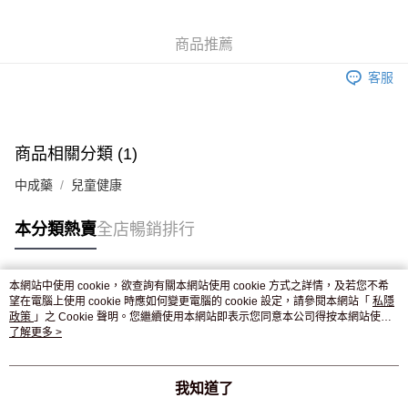
WeChat Pay
商品推薦
送貨方式
客服
JD京東物流，訂單確認發貨後2-4個工作天送達
運費表
滿 HK$250.00 或以上免運費
付款後門市自取，訂單確認後2-4個工作天到店，7天內取。逾期後
商品相關分類 (1)
訂單作廢，並不會安排重寄
中成藥
兒童健康
免運費
本分類熱賣
全店暢銷排行
本網站中使用 cookie，欲查詢有關本網站使用 cookie 方式之詳情，及若您不希
熱門標籤
望在電腦上使用 cookie 時應如何變更電腦的 cookie 設定，請參閱本網站「
私隱
政策
」之 Cookie 聲明。您繼續使用本網站即表示您同意本公司得按本網站使用
條款之 Cookie 聲明使用 cookie。
了解更多 >
熱銷排行
最新商品
人氣推薦
我知道了