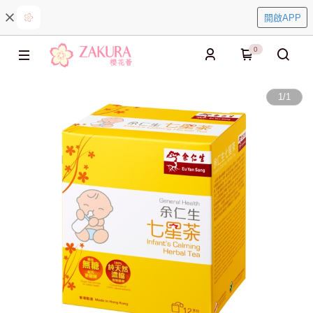
開啟APP
0
1
/
1