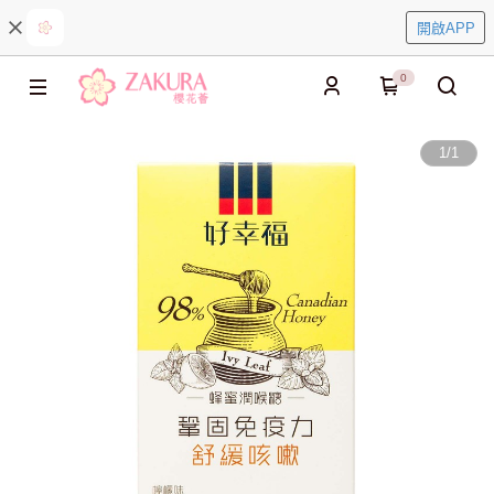
開啟APP
0
1
/
1