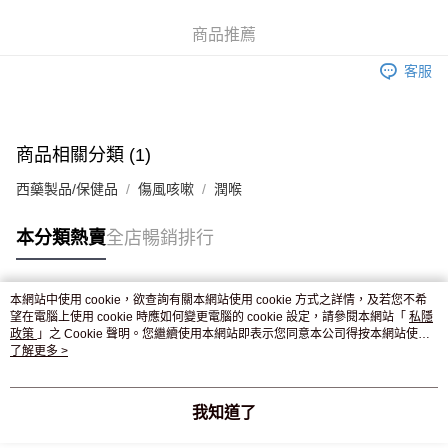
WeChat Pay
商品推薦
送貨方式
客服
JD京東物流，訂單確認發貨後2-4個工作天送達
運費表
滿 HK$250.00 或以上免運費
付款後門市自取，訂單確認後2-4個工作天到店，7天內取。逾期後
商品相關分類 (1)
訂單作廢，並不會安排重寄
西藥製品/保健品
傷風咳嗽
潤喉
免運費
本分類熱賣
全店暢銷排行
本網站中使用 cookie，欲查詢有關本網站使用 cookie 方式之詳情，及若您不希
熱門標籤
望在電腦上使用 cookie 時應如何變更電腦的 cookie 設定，請參閱本網站「
私隱
政策
」之 Cookie 聲明。您繼續使用本網站即表示您同意本公司得按本網站使用
條款之 Cookie 聲明使用 cookie。
了解更多 >
熱銷排行
最新商品
人氣推薦
我知道了