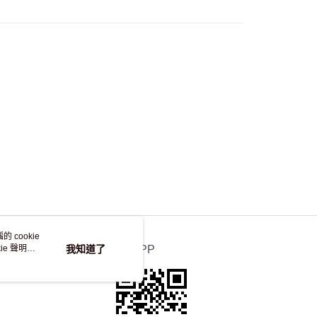
自取，訂單確認後2-4個工作天到店，7天內取。逾期後
，並不會安排重寄
 cookie
e 聲明使
我知道了
官方APP