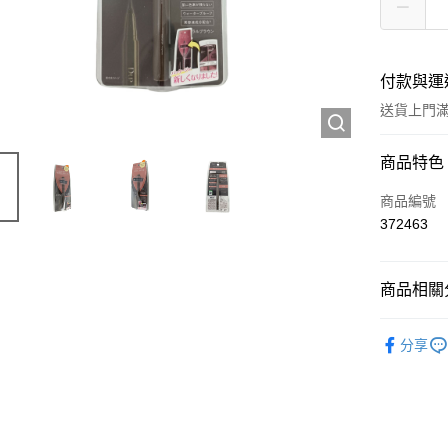
付款與運
送貨上門滿H
付款方式
商品特色
信用卡
商品編號
372463
Apple Pay
AlipayHK
商品相關分
WeChat P
彩妝產品
分享
送貨方式
JD京東物
滿 HK$2