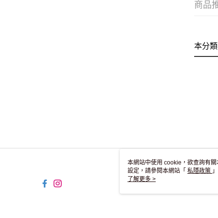
商品
本分類
本網站中使用 cookie，欲查詢有關
設定，請參閱本網站「
私隱政策
」
用 cookie。
了解更多 >