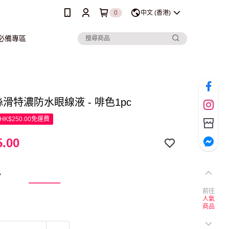
0
中文 (香港)
行必備專區
 絲滑特濃防水眼線液 - 啡色1pc
K$250.00免運費
.00
色
前往
人氣
商品