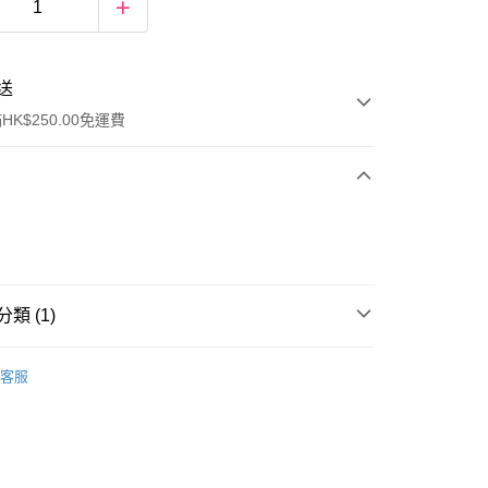
送
K$250.00免運費
類 (1)
ay
眼部彩妝
眼線
客服
流，訂單確認發貨後2-4個工作天送達
運費表
50.00 或以上免運費