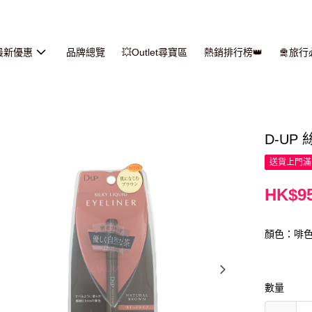
最新優惠
品牌總覽
💥Outlet尋寶區
熱銷排行榜👑
🛅旅
D-UP
送貨上門滿H
HK$95
顏色：啡
數量