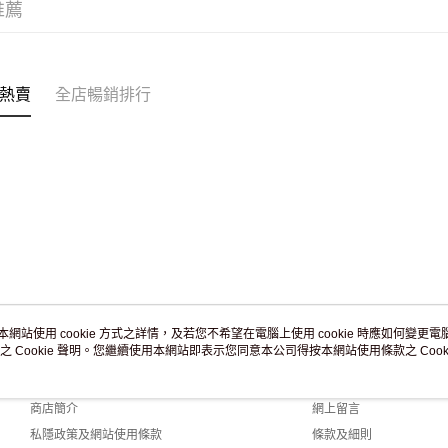
推薦
付款後門市
訂單作廢
免運費
熱賣
全店暢銷排行
本網站使用 cookie 方式之詳情，及若您不希望在電腦上使用 cookie 時應如何變更電腦的
之 Cookie 聲明。您繼續使用本網站即表示您同意本公司得按本網站使用條款之 Cooki
關於我們
客戶服務
品牌故事
購物說明
商店簡介
網上留言
私隱政策及網站使用條款
條款及細則