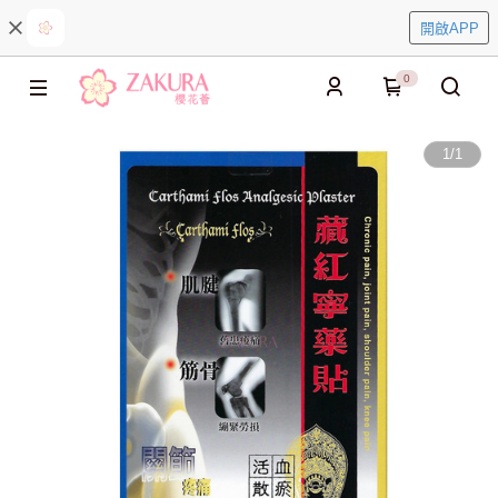
開啟APP
0
1
/
1