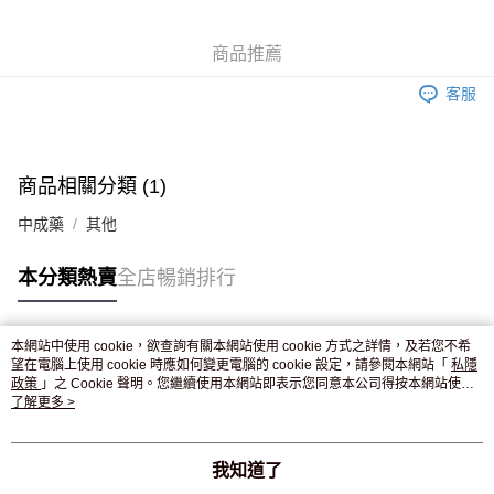
WeChat Pay
商品推薦
送貨方式
客服
JD京東物流，訂單確認發貨後2-4個工作天送達
運費表
滿 HK$250.00 或以上免運費
付款後門市自取，訂單確認後2-4個工作天到店，7天內取。逾期後
商品相關分類 (1)
訂單作廢，並不會安排重寄
中成藥
其他
免運費
本分類熱賣
全店暢銷排行
本網站中使用 cookie，欲查詢有關本網站使用 cookie 方式之詳情，及若您不希
熱門標籤
望在電腦上使用 cookie 時應如何變更電腦的 cookie 設定，請參閱本網站「
私隱
政策
」之 Cookie 聲明。您繼續使用本網站即表示您同意本公司得按本網站使用
條款之 Cookie 聲明使用 cookie。
了解更多 >
熱銷排行
最新商品
人氣推薦
我知道了