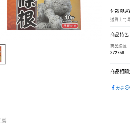
付款與運
送貨上門滿H
付款方式
商品特色
信用卡
商品編號
372758
Apple Pay
AlipayHK
商品相關分
WeChat P
中成藥
分享
送貨方式
JD京東物
滿 HK$2
推薦
付款後門市