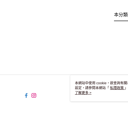
本分類
本網站中使用 cookie，欲查詢有關
設定，請參閱本網站「
私隱政策
」
用 cookie。
了解更多 >