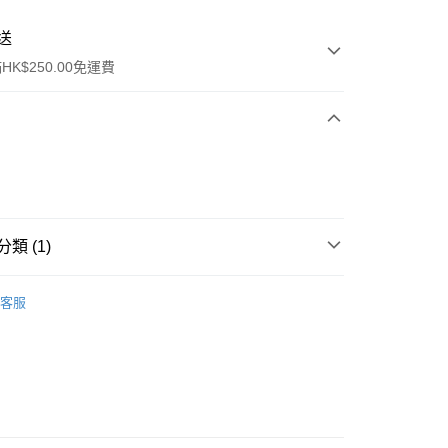
送
K$250.00免運費
類 (1)
ay
其他
客服
流，訂單確認發貨後2-4個工作天送達
運費表
50.00 或以上免運費
自取，訂單確認後2-4個工作天到店，7天內取。逾期後