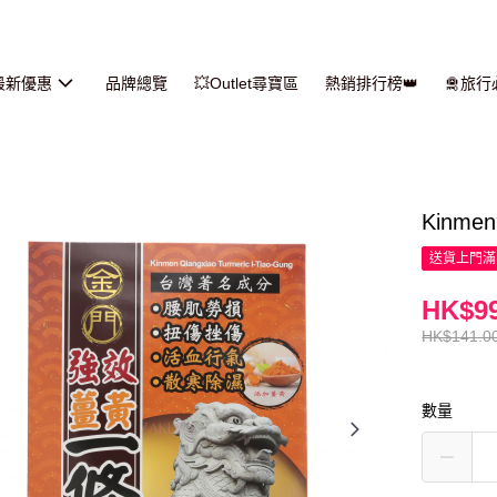
最新優惠
品牌總覽
💥Outlet尋寶區
熱銷排行榜👑
🛅旅
Kinm
送貨上門滿H
HK$99
HK$141.0
數量