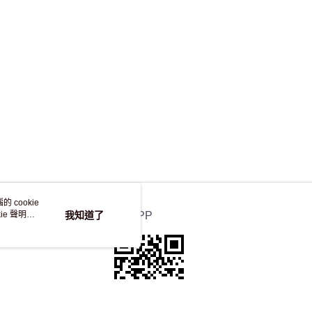
，並不會安排重寄
 cookie
e 聲明使
我知道了
官方APP