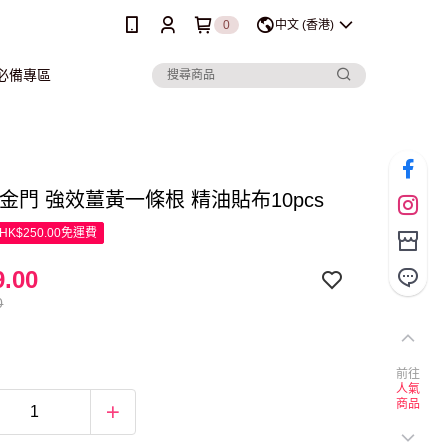
0
中文 (香港)
行必備專區
en金門 強效薑黃一條根 精油貼布10pcs
K$250.00免運費
.00
0
前往
人氣
商品