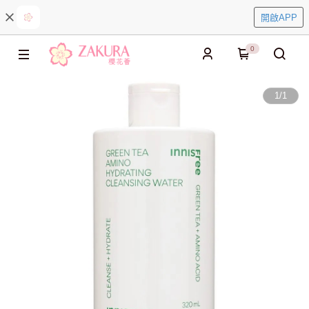
開啟APP
0
1
/
1