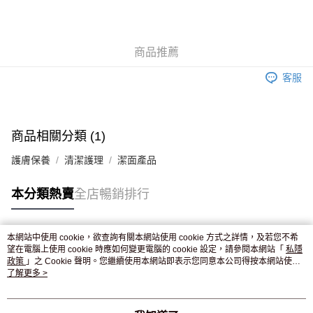
AlipayHK
WeChat Pay
商品推薦
送貨方式
客服
JD京東物流，訂單確認發貨後2-4個工作天送達
運費表
滿 HK$250.00 或以上免運費
付款後門市自取，訂單確認後2-4個工作天到店，7天內取。逾期後
商品相關分類 (1)
訂單作廢，並不會安排重寄
護膚保養
清潔護理
潔面產品
免運費
本分類熱賣
全店暢銷排行
本網站中使用 cookie，欲查詢有關本網站使用 cookie 方式之詳情，及若您不希
熱門標籤
望在電腦上使用 cookie 時應如何變更電腦的 cookie 設定，請參閱本網站「
私隱
政策
」之 Cookie 聲明。您繼續使用本網站即表示您同意本公司得按本網站使用
條款之 Cookie 聲明使用 cookie。
了解更多 >
熱銷排行
最新商品
人氣推薦