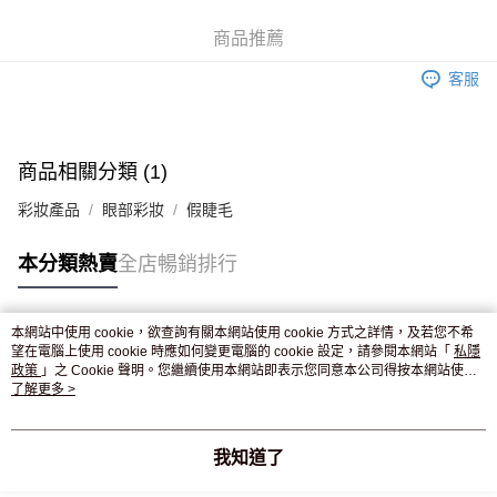
WeChat Pay
商品推薦
送貨方式
客服
JD京東物流，訂單確認發貨後2-4個工作天送達
運費表
滿 HK$250.00 或以上免運費
付款後門市自取，訂單確認後2-4個工作天到店，7天內取。逾期後
商品相關分類 (1)
訂單作廢，並不會安排重寄
彩妝產品
眼部彩妝
假睫毛
免運費
本分類熱賣
全店暢銷排行
本網站中使用 cookie，欲查詢有關本網站使用 cookie 方式之詳情，及若您不希
熱門標籤
望在電腦上使用 cookie 時應如何變更電腦的 cookie 設定，請參閱本網站「
私隱
政策
」之 Cookie 聲明。您繼續使用本網站即表示您同意本公司得按本網站使用
條款之 Cookie 聲明使用 cookie。
了解更多 >
熱銷排行
最新商品
人氣推薦
我知道了