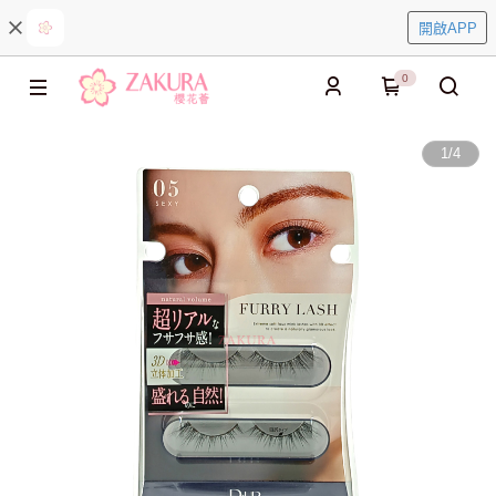
開啟APP
0
1
/
4