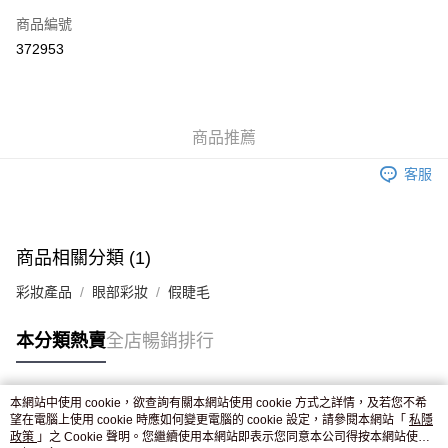
商品編號
Apple Pay
372953
AlipayHK
WeChat Pay
商品推薦
送貨方式
客服
JD京東物流，訂單確認發貨後2-4個工作天送達
運費表
滿 HK$250.00 或以上免運費
付款後門市自取，訂單確認後2-4個工作天到店，7天內取。逾期後
商品相關分類 (1)
訂單作廢，並不會安排重寄
彩妝產品
眼部彩妝
假睫毛
免運費
本分類熱賣
全店暢銷排行
本網站中使用 cookie，欲查詢有關本網站使用 cookie 方式之詳情，及若您不希
熱門標籤
望在電腦上使用 cookie 時應如何變更電腦的 cookie 設定，請參閱本網站「
私隱
政策
」之 Cookie 聲明。您繼續使用本網站即表示您同意本公司得按本網站使用