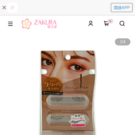
開啟APP
0
1
/
4