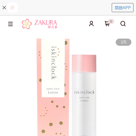
開啟APP
0
1
/
5