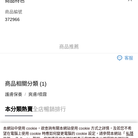
商品特色
信用卡
商品編號
Apple Pay
372966
AlipayHK
WeChat Pay
商品推薦
送貨方式
客服
JD京東物流，訂單確認發貨後2-4個工作天送達
運費表
滿 HK$250.00 或以上免運費
付款後門市自取，訂單確認後2-4個工作天到店，7天內取。逾期後
商品相關分類 (1)
訂單作廢，並不會安排重寄
護膚保養
爽膚/噴霧
免運費
本分類熱賣
全店暢銷排行
本網站中使用 cookie，欲查詢有關本網站使用 cookie 方式之詳情，及若您不希
熱門標籤
望在電腦上使用 cookie 時應如何變更電腦的 cookie 設定，請參閱本網站「
私隱