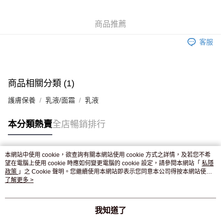
WeChat Pay
商品推薦
送貨方式
客服
JD京東物流，訂單確認發貨後2-4個工作天送達
運費表
滿 HK$250.00 或以上免運費
付款後門市自取，訂單確認後2-4個工作天到店，7天內取。逾期後
商品相關分類 (1)
訂單作廢，並不會安排重寄
護膚保養
乳液/面霜
乳液
免運費
本分類熱賣
全店暢銷排行
本網站中使用 cookie，欲查詢有關本網站使用 cookie 方式之詳情，及若您不希
熱門標籤
望在電腦上使用 cookie 時應如何變更電腦的 cookie 設定，請參閱本網站「
私隱
政策
」之 Cookie 聲明。您繼續使用本網站即表示您同意本公司得按本網站使用
條款之 Cookie 聲明使用 cookie。
了解更多 >
熱銷排行
最新商品
人氣推薦
我知道了