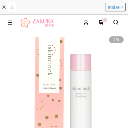
開啟APP
0
1
/
5