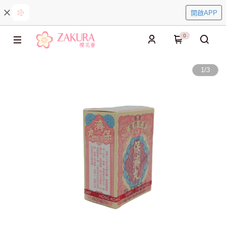
開啟APP
0
1
/
3