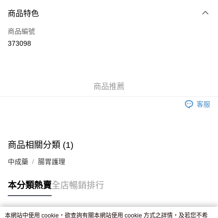
付款方式
商品特色
信用卡
商品編號
Apple Pay
373098
AlipayHK
WeChat Pay
商品推薦
送貨方式
客服
JD京東物流，訂單確認發貨後2-4個工作天送達
運費表
滿 HK$250.00 或以上免運費
付款後門市自取，訂單確認後2-4個工作天到店，7天內取。逾期後
商品相關分類 (1)
訂單作廢，並不會安排重寄
中成藥
腸胃護理
免運費
本分類熱賣
全店暢銷排行
本網站中使用 cookie，欲查詢有關本網站使用 cookie 方式之詳情，及若您不希