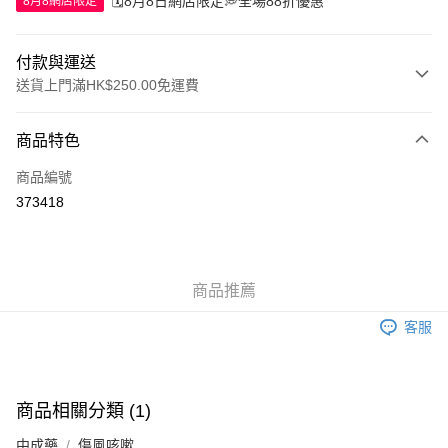
🗓️8月8日網店限定💭全場88折優惠
8月8網店限定
付款與運送
送貨上門滿HK$250.00免運費
付款方式
商品特色
信用卡
商品編號
Apple Pay
373418
AlipayHK
WeChat Pay
商品推薦
送貨方式
客服
JD京東物流，訂單確認發貨後2-4個工作天送達
運費表
滿 HK$250.00 或以上免運費
付款後門市自取，訂單確認後2-4個工作天到店，7天內取。逾期後
商品相關分類 (1)
訂單作廢，並不會安排重寄
中成藥
傷風咳嗽