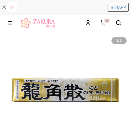
開啟APP
0
1
/
1