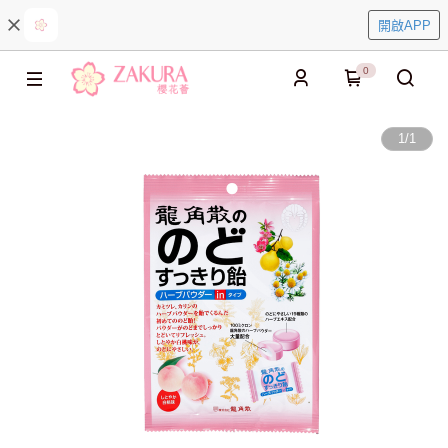
開啟APP
0
1
/
1