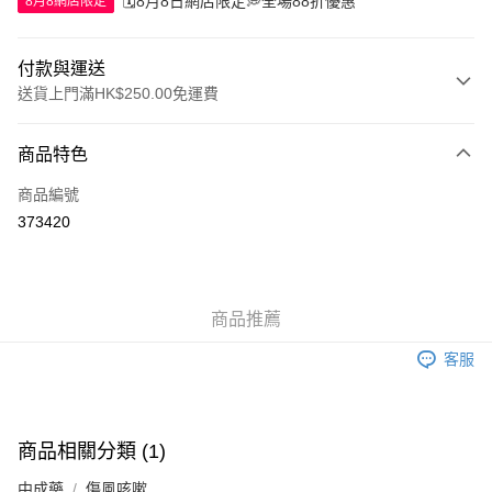
🗓️8月8日網店限定💭全場88折優惠
8月8網店限定
付款與運送
送貨上門滿HK$250.00免運費
付款方式
商品特色
信用卡
商品編號
Apple Pay
373420
AlipayHK
WeChat Pay
商品推薦
送貨方式
客服
JD京東物流，訂單確認發貨後2-4個工作天送達
運費表
滿 HK$250.00 或以上免運費
付款後門市自取，訂單確認後2-4個工作天到店，7天內取。逾期後
商品相關分類 (1)
訂單作廢，並不會安排重寄
中成藥
傷風咳嗽