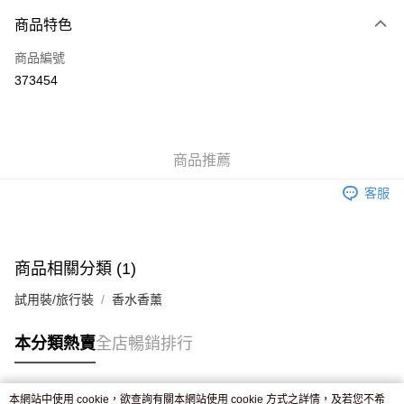
付款方式
商品特色
信用卡
商品編號
Apple Pay
373454
AlipayHK
WeChat Pay
商品推薦
送貨方式
客服
JD京東物流，訂單確認發貨後2-4個工作天送達
運費表
滿 HK$250.00 或以上免運費
付款後門市自取，訂單確認後2-4個工作天到店，7天內取。逾期後
商品相關分類 (1)
訂單作廢，並不會安排重寄
試用裝/旅行裝
香水香薰
免運費
本分類熱賣
全店暢銷排行
本網站中使用 cookie，欲查詢有關本網站使用 cookie 方式之詳情，及若您不希