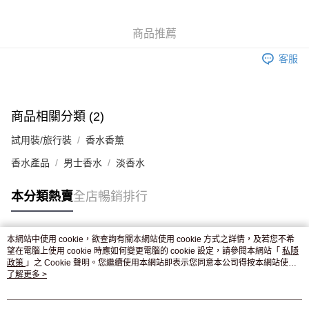
WeChat Pay
商品推薦
送貨方式
客服
JD京東物流，訂單確認發貨後2-4個工作天送達
運費表
滿 HK$250.00 或以上免運費
付款後門市自取，訂單確認後2-4個工作天到店，7天內取。逾期後
商品相關分類 (2)
訂單作廢，並不會安排重寄
試用裝/旅行裝
香水香薰
免運費
香水產品
男士香水
淡香水
本分類熱賣
全店暢銷排行
本網站中使用 cookie，欲查詢有關本網站使用 cookie 方式之詳情，及若您不希
熱門標籤
望在電腦上使用 cookie 時應如何變更電腦的 cookie 設定，請參閱本網站「
私隱
政策
」之 Cookie 聲明。您繼續使用本網站即表示您同意本公司得按本網站使用
條款之 Cookie 聲明使用 cookie。
了解更多 >
熱銷排行
最新商品
人氣推薦