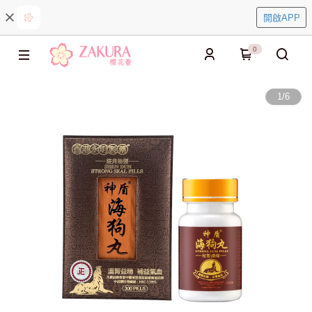
開啟APP
0
1
/
6