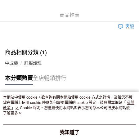
WeChat Pay
商品推薦
送貨方式
客服
JD京東物流，訂單確認發貨後2-4個工作天送達
運費表
滿 HK$250.00 或以上免運費
付款後門市自取，訂單確認後2-4個工作天到店，7天內取。逾期後
商品相關分類 (1)
訂單作廢，並不會安排重寄
中成藥
肝臟護理
免運費
本分類熱賣
全店暢銷排行
本網站中使用 cookie，欲查詢有關本網站使用 cookie 方式之詳情，及若您不希
熱門標籤
望在電腦上使用 cookie 時應如何變更電腦的 cookie 設定，請參閱本網站「
私隱
政策
」之 Cookie 聲明。您繼續使用本網站即表示您同意本公司得按本網站使用
條款之 Cookie 聲明使用 cookie。
了解更多 >
熱銷排行
最新商品
人氣推薦
我知道了