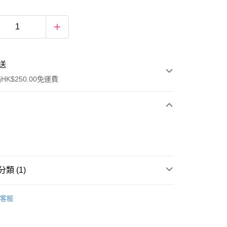
送
K$250.00免運費
類 (1)
ay
骨骼及關節
止痛貼
客服