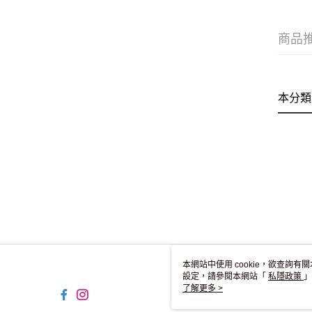
商品
本分類
本網站中使用 cookie，欲查詢有關
設定，請參閱本網站「
私隱政策
」
用 cookie。
了解更多 >