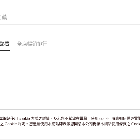
JD京東物
滿 HK$2
推薦
付款後門市
訂單作廢
免運費
熱賣
全店暢銷排行
本網站使用 cookie 方式之詳情，及若您不希望在電腦上使用 cookie 時應如何變更電腦的
之 Cookie 聲明。您繼續使用本網站即表示您同意本公司得按本網站使用條款之 Cooki
關於我們
客戶服務
品牌故事
購物說明