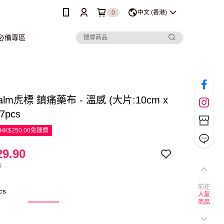
0
中文 (香港)
行必備專區
 Balm虎標 鎮痛藥布 - 溫感 (大片:10cm x
7pcs
K$250.00免運費
9.90
0
前往
cs
人氣
商品