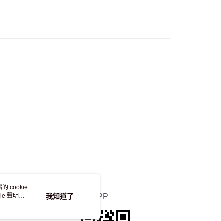
流，訂單確認發貨後2-4個工作天送達
運費表
50.00 或以上免運費
自取，訂單確認後2-4個工作天到店，7天內取。逾期後
，並不會安排重寄
 cookie
e 聲明使
我知道了
官方APP