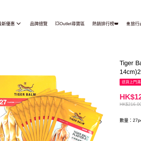
最新優惠
品牌總覽
💥Outlet尋寶區
熱銷排行榜👑
🛅旅
Tiger
14cm)2
送貨上門滿H
HK$12
HK$216.0
數量：27p