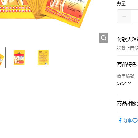
數量
付款與運
送貨上門滿H
付款方式
商品特色
信用卡
商品編號
373474
Apple Pay
AlipayHK
商品相關分
WeChat P
中成藥
分享
送貨方式