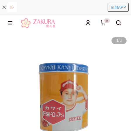
開啟APP
0
1
/
3