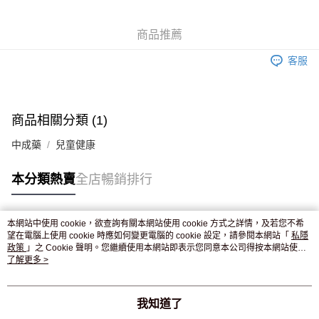
WeChat Pay
商品推薦
送貨方式
客服
JD京東物流，訂單確認發貨後2-4個工作天送達
運費表
滿 HK$250.00 或以上免運費
付款後門市自取，訂單確認後2-4個工作天到店，7天內取。逾期後
商品相關分類 (1)
訂單作廢，並不會安排重寄
中成藥
兒童健康
免運費
本分類熱賣
全店暢銷排行
本網站中使用 cookie，欲查詢有關本網站使用 cookie 方式之詳情，及若您不希
熱門標籤
望在電腦上使用 cookie 時應如何變更電腦的 cookie 設定，請參閱本網站「
私隱
政策
」之 Cookie 聲明。您繼續使用本網站即表示您同意本公司得按本網站使用
條款之 Cookie 聲明使用 cookie。
了解更多 >
熱銷排行
最新商品
人氣推薦
我知道了