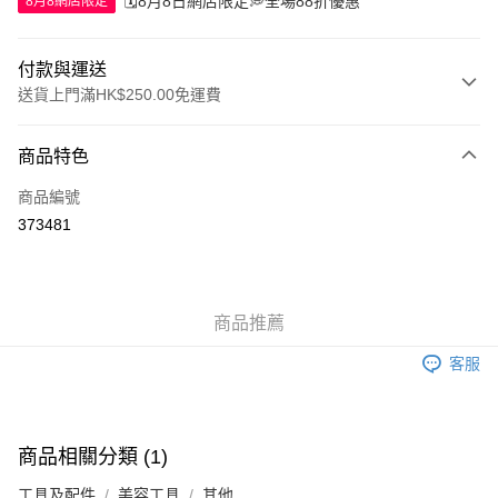
🗓️8月8日網店限定💭全場88折優惠
8月8網店限定
付款與運送
送貨上門滿HK$250.00免運費
付款方式
商品特色
信用卡
商品編號
Apple Pay
373481
AlipayHK
WeChat Pay
商品推薦
送貨方式
客服
JD京東物流，訂單確認發貨後2-4個工作天送達
運費表
滿 HK$250.00 或以上免運費
付款後門市自取，訂單確認後2-4個工作天到店，7天內取。逾期後
商品相關分類 (1)
訂單作廢，並不會安排重寄
工具及配件
美容工具
其他