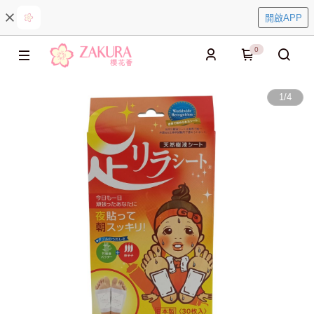
開啟APP
0
1
/
4