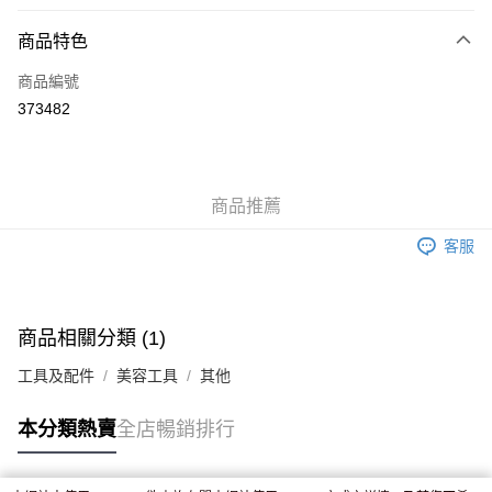
付款方式
商品特色
信用卡
商品編號
Apple Pay
373482
AlipayHK
WeChat Pay
商品推薦
送貨方式
客服
JD京東物流，訂單確認發貨後2-4個工作天送達
運費表
滿 HK$250.00 或以上免運費
付款後門市自取，訂單確認後2-4個工作天到店，7天內取。逾期後
商品相關分類 (1)
訂單作廢，並不會安排重寄
工具及配件
美容工具
其他
免運費
本分類熱賣
全店暢銷排行