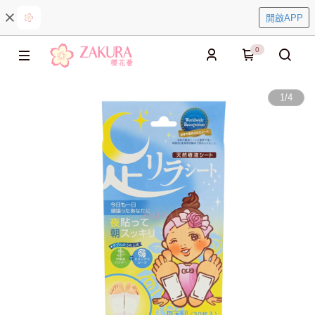
開啟APP
0
1
/
4