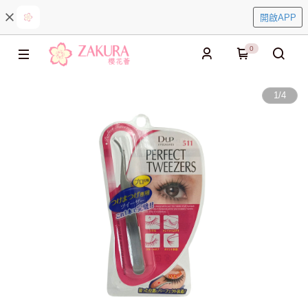
開啟APP
0
1
/
4