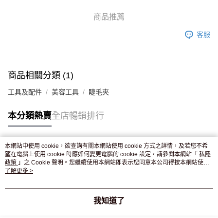
WeChat Pay
商品推薦
送貨方式
客服
JD京東物流，訂單確認發貨後2-4個工作天送達
運費表
滿 HK$250.00 或以上免運費
付款後門市自取，訂單確認後2-4個工作天到店，7天內取。逾期後
商品相關分類 (1)
訂單作廢，並不會安排重寄
工具及配件
美容工具
睫毛夾
免運費
本分類熱賣
全店暢銷排行
本網站中使用 cookie，欲查詢有關本網站使用 cookie 方式之詳情，及若您不希
熱門標籤
望在電腦上使用 cookie 時應如何變更電腦的 cookie 設定，請參閱本網站「
私隱
政策
」之 Cookie 聲明。您繼續使用本網站即表示您同意本公司得按本網站使用
條款之 Cookie 聲明使用 cookie。
了解更多 >
熱銷排行
最新商品
人氣推薦
我知道了