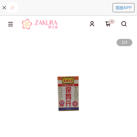
開啟APP
0
1
/
4