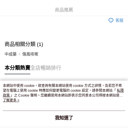
WeChat Pay
商品推薦
送貨方式
客服
JD京東物流，訂單確認發貨後2-4個工作天送達
運費表
滿 HK$250.00 或以上免運費
付款後門市自取，訂單確認後2-4個工作天到店，7天內取。逾期後
商品相關分類 (1)
訂單作廢，並不會安排重寄
中成藥
傷風咳嗽
免運費
本分類熱賣
全店暢銷排行
本網站中使用 cookie，欲查詢有關本網站使用 cookie 方式之詳情，及若您不希
熱門標籤
望在電腦上使用 cookie 時應如何變更電腦的 cookie 設定，請參閱本網站「
私隱
政策
」之 Cookie 聲明。您繼續使用本網站即表示您同意本公司得按本網站使用
條款之 Cookie 聲明使用 cookie。
了解更多 >
熱銷排行
最新商品
人氣推薦
我知道了