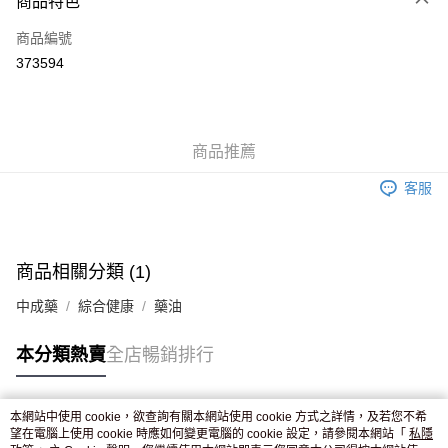
商品特色
信用卡
商品編號
Apple Pay
373594
AlipayHK
WeChat Pay
商品推薦
送貨方式
客服
JD京東物流，訂單確認發貨後2-4個工作天送達
運費表
滿 HK$250.00 或以上免運費
付款後門市自取，訂單確認後2-4個工作天到店，7天內取。逾期後
商品相關分類 (1)
訂單作廢，並不會安排重寄
中成藥
綜合健康
藥油
免運費
本分類熱賣
全店暢銷排行
本網站中使用 cookie，欲查詢有關本網站使用 cookie 方式之詳情，及若您不希
熱門標籤
望在電腦上使用 cookie 時應如何變更電腦的 cookie 設定，請參閱本網站「
私隱