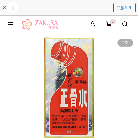
開啟APP
0
1
/
2