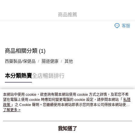
WeChat Pay
商品推薦
送貨方式
客服
JD京東物流，訂單確認發貨後2-4個工作天送達
運費表
滿 HK$250.00 或以上免運費
付款後門市自取，訂單確認後2-4個工作天到店，7天內取。逾期後
商品相關分類 (1)
訂單作廢，並不會安排重寄
西藥製品/保健品
腸道健康
其他
免運費
本分類熱賣
全店暢銷排行
本網站中使用 cookie，欲查詢有關本網站使用 cookie 方式之詳情，及若您不希
熱門標籤
望在電腦上使用 cookie 時應如何變更電腦的 cookie 設定，請參閱本網站「
私隱
政策
」之 Cookie 聲明。您繼續使用本網站即表示您同意本公司得按本網站使用
條款之 Cookie 聲明使用 cookie。
了解更多 >
熱銷排行
最新商品
人氣推薦
我知道了