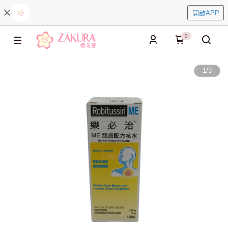
開啟APP
0
1
/
3