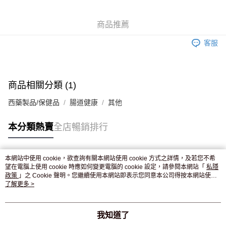
WeChat Pay
商品推薦
送貨方式
客服
JD京東物流，訂單確認發貨後2-4個工作天送達
運費表
滿 HK$250.00 或以上免運費
付款後門市自取，訂單確認後2-4個工作天到店，7天內取。逾期後
商品相關分類 (1)
訂單作廢，並不會安排重寄
西藥製品/保健品
腸道健康
其他
免運費
本分類熱賣
全店暢銷排行
本網站中使用 cookie，欲查詢有關本網站使用 cookie 方式之詳情，及若您不希
熱門標籤
望在電腦上使用 cookie 時應如何變更電腦的 cookie 設定，請參閱本網站「
私隱
政策
」之 Cookie 聲明。您繼續使用本網站即表示您同意本公司得按本網站使用
條款之 Cookie 聲明使用 cookie。
了解更多 >
熱銷排行
最新商品
人氣推薦
我知道了