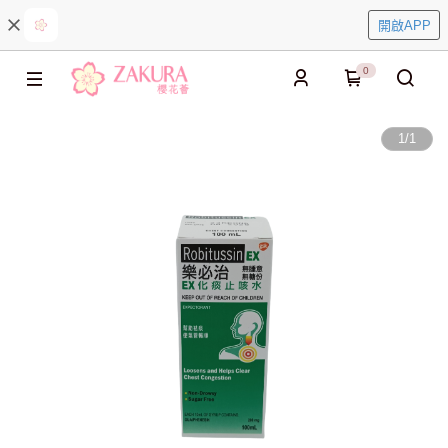
開啟APP
0
1
/
1