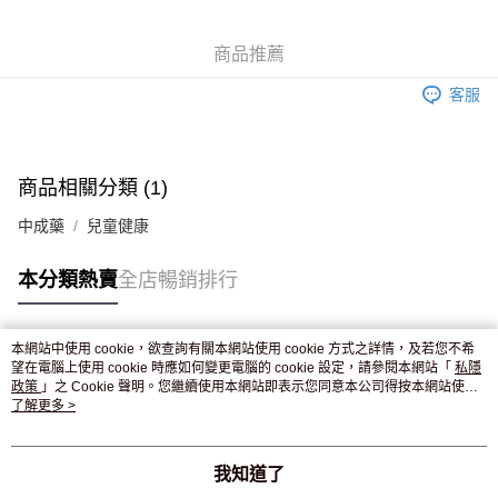
WeChat Pay
商品推薦
送貨方式
客服
JD京東物流，訂單確認發貨後2-4個工作天送達
運費表
滿 HK$250.00 或以上免運費
付款後門市自取，訂單確認後2-4個工作天到店，7天內取。逾期後
商品相關分類 (1)
訂單作廢，並不會安排重寄
中成藥
兒童健康
免運費
本分類熱賣
全店暢銷排行
本網站中使用 cookie，欲查詢有關本網站使用 cookie 方式之詳情，及若您不希
熱門標籤
望在電腦上使用 cookie 時應如何變更電腦的 cookie 設定，請參閱本網站「
私隱
政策
」之 Cookie 聲明。您繼續使用本網站即表示您同意本公司得按本網站使用
條款之 Cookie 聲明使用 cookie。
了解更多 >
熱銷排行
最新商品
人氣推薦
我知道了