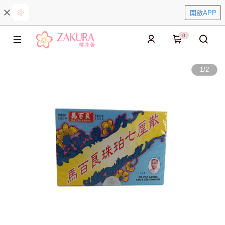
開啟APP
0
1
/
2