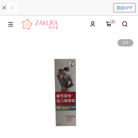
開啟APP
0
1
/
3