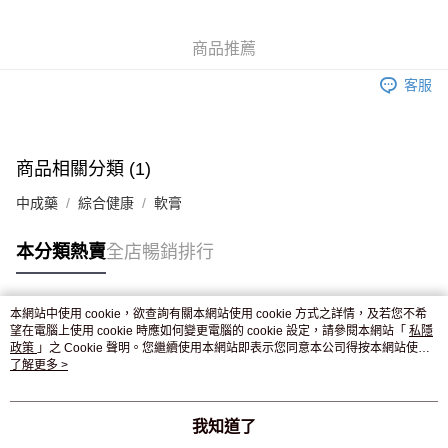
WeChat Pay
商品推薦
送貨方式
客服
JD京東物流，訂單確認發貨後2-4個工作天送達
運費表
滿 HK$250.00 或以上免運費
付款後門市自取，訂單確認後2-4個工作天到店，7天內取。逾期後
商品相關分類 (1)
訂單作廢，並不會安排重寄
中成藥
綜合健康
軟膏
免運費
本分類熱賣
全店暢銷排行
本網站中使用 cookie，欲查詢有關本網站使用 cookie 方式之詳情，及若您不希
熱門標籤
望在電腦上使用 cookie 時應如何變更電腦的 cookie 設定，請參閱本網站「
私隱
政策
」之 Cookie 聲明。您繼續使用本網站即表示您同意本公司得按本網站使用
條款之 Cookie 聲明使用 cookie。
了解更多 >
熱銷排行
最新商品
人氣推薦
我知道了