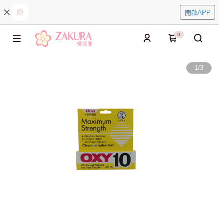
開啟APP
0
1
/
3