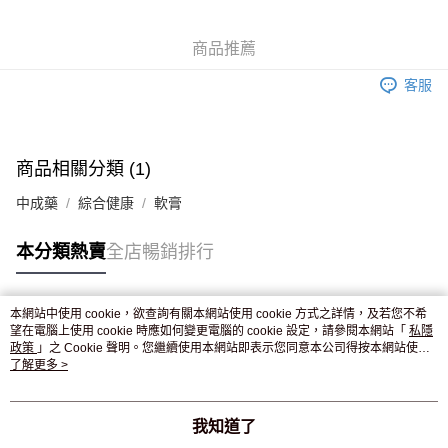
WeChat Pay
商品推薦
送貨方式
客服
JD京東物流，訂單確認發貨後2-4個工作天送達
運費表
滿 HK$250.00 或以上免運費
付款後門市自取，訂單確認後2-4個工作天到店，7天內取。逾期後
商品相關分類 (1)
訂單作廢，並不會安排重寄
中成藥
綜合健康
軟膏
免運費
本分類熱賣
全店暢銷排行
本網站中使用 cookie，欲查詢有關本網站使用 cookie 方式之詳情，及若您不希
熱門標籤
望在電腦上使用 cookie 時應如何變更電腦的 cookie 設定，請參閱本網站「
私隱
政策
」之 Cookie 聲明。您繼續使用本網站即表示您同意本公司得按本網站使用
條款之 Cookie 聲明使用 cookie。
了解更多 >
熱銷排行
最新商品
人氣推薦
我知道了