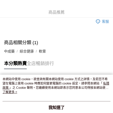
WeChat Pay
商品推薦
送貨方式
客服
JD京東物流，訂單確認發貨後2-4個工作天送達
運費表
滿 HK$250.00 或以上免運費
付款後門市自取，訂單確認後2-4個工作天到店，7天內取。逾期後
商品相關分類 (1)
訂單作廢，並不會安排重寄
中成藥
綜合健康
軟膏
免運費
本分類熱賣
全店暢銷排行
本網站中使用 cookie，欲查詢有關本網站使用 cookie 方式之詳情，及若您不希
熱門標籤
望在電腦上使用 cookie 時應如何變更電腦的 cookie 設定，請參閱本網站「
私隱
政策
」之 Cookie 聲明。您繼續使用本網站即表示您同意本公司得按本網站使用
條款之 Cookie 聲明使用 cookie。
了解更多 >
熱銷排行
最新商品
人氣推薦
我知道了