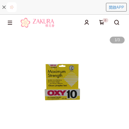
開啟APP
0
1
/
3