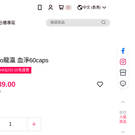
0
中文 (香港)
行必備專區
oo龍瀛 血淨60caps
K$250.00免運費
9.00
0
前往
人氣
商品