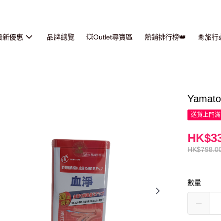
最新優惠
品牌總覽
💥Outlet尋寶區
熱銷排行榜👑
🛅旅
Yamat
送貨上門滿H
HK$33
HK$798.0
數量