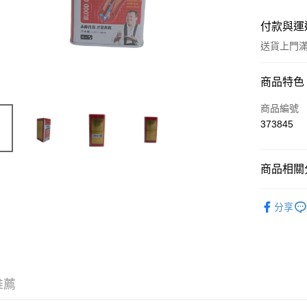
付款與運
送貨上門滿H
付款方式
商品特色
信用卡
商品編號
373845
Apple Pay
AlipayHK
商品相關分
WeChat P
西藥製品/
分享
送貨方式
JD京東物
滿 HK$2
推薦
付款後門市