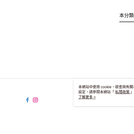
本分類
本網站中使用 cookie，欲查詢有關
設定，請參閱本網站「
私隱政策
」
用 cookie。
了解更多 >