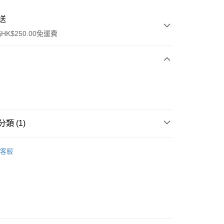
送
K$250.00免運費
類 (1)
ay
保健品
心血管護理
心臟護理
客服
流，訂單確認發貨後2-4個工作天送達
運費表
50.00 或以上免運費
自取，訂單確認後2-4個工作天到店，7天內取。逾期後