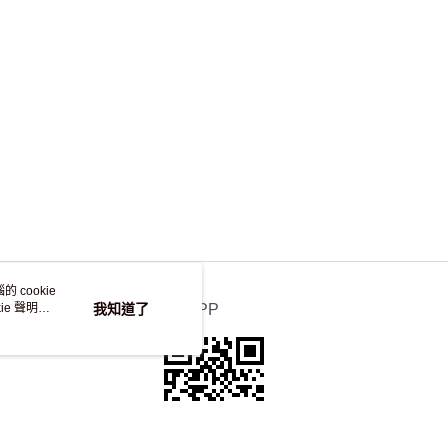
，並不會安排重寄
 cookie
e 聲明使
我知道了
官方APP