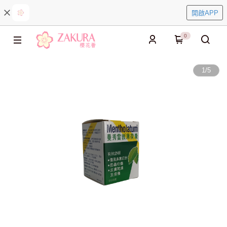
開啟APP
0
1
/
5