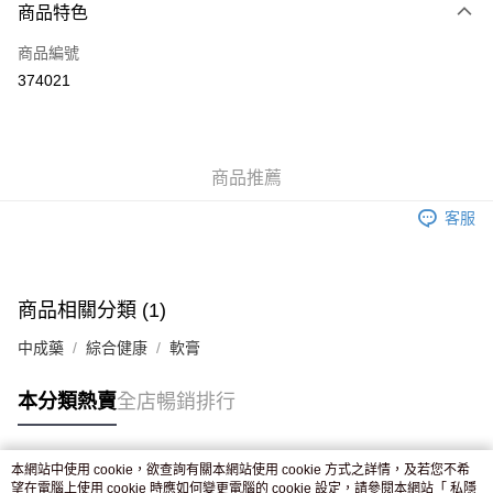
商品特色
信用卡
商品編號
Apple Pay
374021
AlipayHK
WeChat Pay
商品推薦
送貨方式
客服
JD京東物流，訂單確認發貨後2-4個工作天送達
運費表
滿 HK$250.00 或以上免運費
付款後門市自取，訂單確認後2-4個工作天到店，7天內取。逾期後
商品相關分類 (1)
訂單作廢，並不會安排重寄
中成藥
綜合健康
軟膏
免運費
本分類熱賣
全店暢銷排行
本網站中使用 cookie，欲查詢有關本網站使用 cookie 方式之詳情，及若您不希
熱門標籤
望在電腦上使用 cookie 時應如何變更電腦的 cookie 設定，請參閱本網站「
私隱