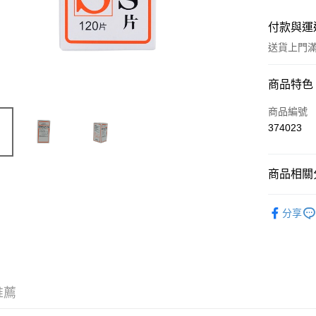
付款與運
送貨上門滿H
付款方式
商品特色
信用卡
商品編號
374023
Apple Pay
AlipayHK
商品相關分
WeChat P
西藥製品/
分享
送貨方式
JD京東物
滿 HK$2
推薦
付款後門市