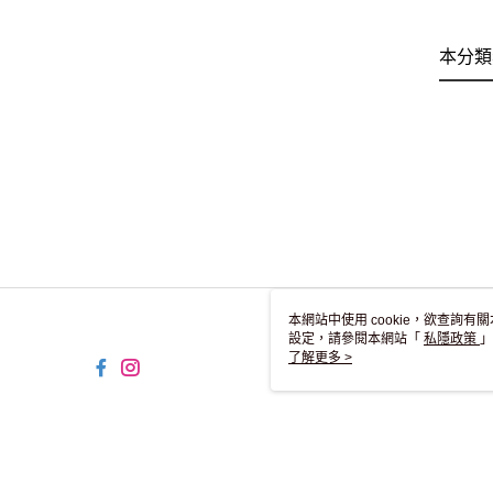
本分類
本網站中使用 cookie，欲查詢有關
設定，請參閱本網站「
私隱政策
」
用 cookie。
了解更多 >