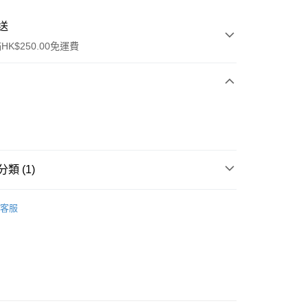
送
K$250.00免運費
類 (1)
ay
保健品
腸道健康
腸胃護理
客服
流，訂單確認發貨後2-4個工作天送達
運費表
50.00 或以上免運費
自取，訂單確認後2-4個工作天到店，7天內取。逾期後