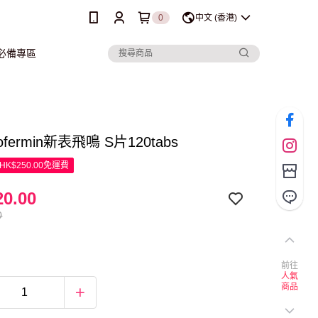
0
中文 (香港)
行必備專區
Biofermin新表飛鳴 S片120tabs
K$250.00免運費
0.00
0
前往
人氣
商品