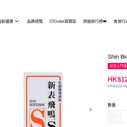
最新優惠
品牌總覽
💥Outlet尋寶區
熱銷排行榜👑
🛅旅
Shin 
送貨上門滿H
HK$12
HK$128.0
數量