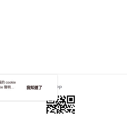
，並不會安排重寄
 cookie
e 聲明使
我知道了
官方APP