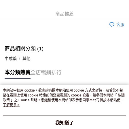
WeChat Pay
商品推薦
送貨方式
客服
JD京東物流，訂單確認發貨後2-4個工作天送達
運費表
滿 HK$250.00 或以上免運費
付款後門市自取，訂單確認後2-4個工作天到店，7天內取。逾期後
商品相關分類 (1)
訂單作廢，並不會安排重寄
中成藥
其他
免運費
本分類熱賣
全店暢銷排行
本網站中使用 cookie，欲查詢有關本網站使用 cookie 方式之詳情，及若您不希
熱門標籤
望在電腦上使用 cookie 時應如何變更電腦的 cookie 設定，請參閱本網站「
私隱
政策
」之 Cookie 聲明。您繼續使用本網站即表示您同意本公司得按本網站使用
條款之 Cookie 聲明使用 cookie。
了解更多 >
熱銷排行
最新商品
人氣推薦
我知道了