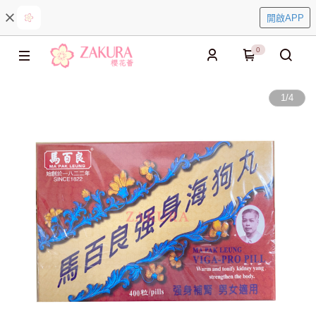
開啟APP
0
1
/
4