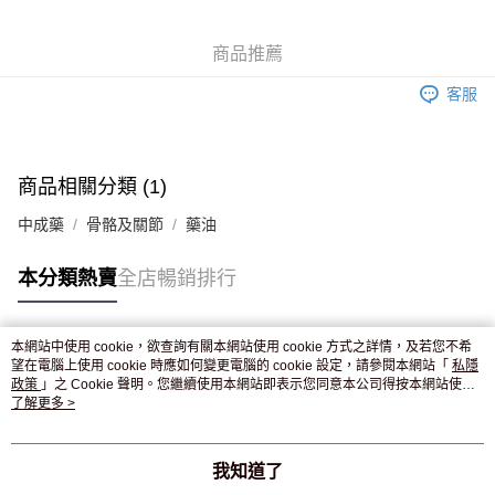
WeChat Pay
商品推薦
送貨方式
客服
JD京東物流，訂單確認發貨後2-4個工作天送達
運費表
滿 HK$250.00 或以上免運費
付款後門市自取，訂單確認後2-4個工作天到店，7天內取。逾期後
商品相關分類 (1)
訂單作廢，並不會安排重寄
中成藥
骨骼及關節
藥油
免運費
本分類熱賣
全店暢銷排行
本網站中使用 cookie，欲查詢有關本網站使用 cookie 方式之詳情，及若您不希
熱門標籤
望在電腦上使用 cookie 時應如何變更電腦的 cookie 設定，請參閱本網站「
私隱
政策
」之 Cookie 聲明。您繼續使用本網站即表示您同意本公司得按本網站使用
條款之 Cookie 聲明使用 cookie。
了解更多 >
熱銷排行
最新商品
人氣推薦
我知道了