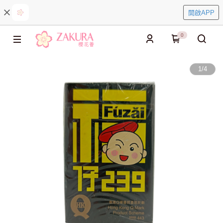
開啟APP
0
1
/
4