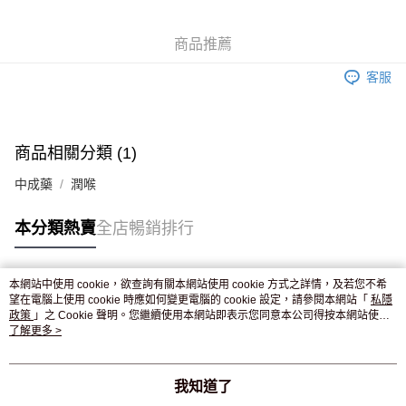
WeChat Pay
商品推薦
送貨方式
客服
JD京東物流，訂單確認發貨後2-4個工作天送達
運費表
滿 HK$250.00 或以上免運費
付款後門市自取，訂單確認後2-4個工作天到店，7天內取。逾期後
商品相關分類 (1)
訂單作廢，並不會安排重寄
中成藥
潤喉
免運費
本分類熱賣
全店暢銷排行
本網站中使用 cookie，欲查詢有關本網站使用 cookie 方式之詳情，及若您不希
熱門標籤
望在電腦上使用 cookie 時應如何變更電腦的 cookie 設定，請參閱本網站「
私隱
政策
」之 Cookie 聲明。您繼續使用本網站即表示您同意本公司得按本網站使用
條款之 Cookie 聲明使用 cookie。
了解更多 >
熱銷排行
最新商品
人氣推薦
我知道了