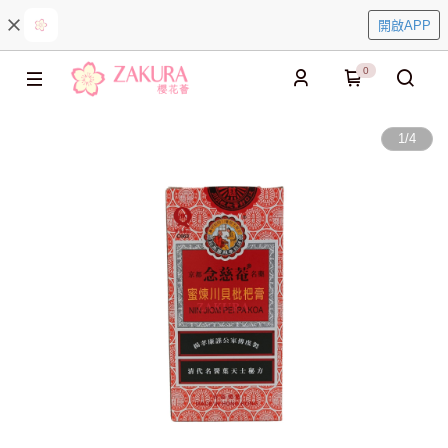
開啟APP
0
1
/
4