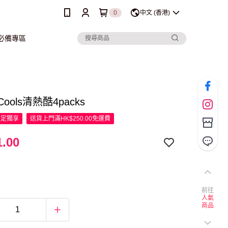
0
中文 (香港)
行必備專區
 Cools清熱酷4packs
限定
獨享
送貨上門滿HK$250.00免運費
.00
前往
人氣
商品