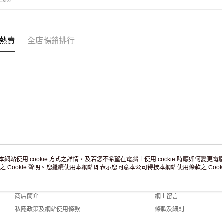
訂單作廢
免運費
熱賣
全店暢銷排行
本網站使用 cookie 方式之詳情，及若您不希望在電腦上使用 cookie 時應如何變更電腦的
之 Cookie 聲明。您繼續使用本網站即表示您同意本公司得按本網站使用條款之 Cooki
關於我們
客戶服務
品牌故事
購物說明
商店簡介
網上留言
私隱政策及網站使用條款
條款及細則