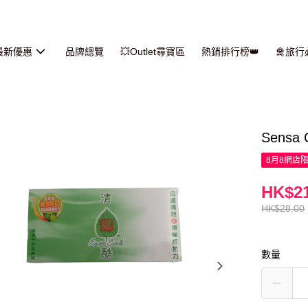
最新優惠
品牌總覽
💥Outlet尋寶區
熱銷排行榜👑
🛅旅
Sensa
8月8網店
HK$21
HK$28.00
數量