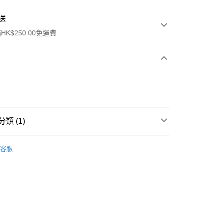
送
K$250.00免運費
類 (1)
ay
傷風咳嗽
客服
流，訂單確認發貨後2-4個工作天送達
運費表
50.00 或以上免運費
自取，訂單確認後2-4個工作天到店，7天內取。逾期後