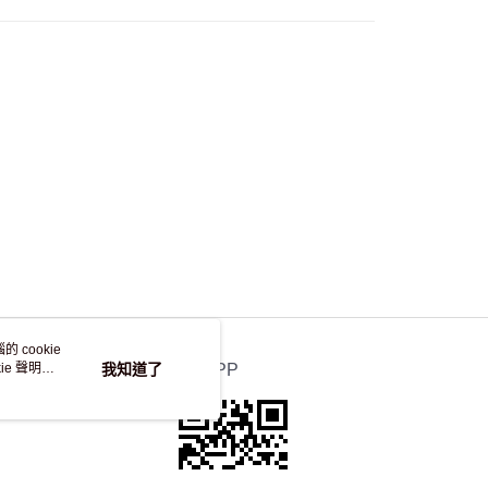
，並不會安排重寄
 cookie
e 聲明使
我知道了
官方APP