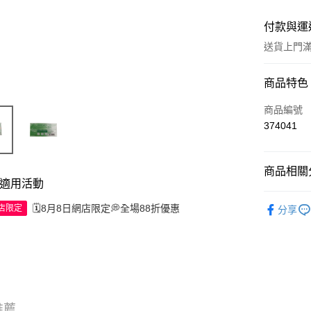
付款與運
送貨上門滿H
付款方式
商品特色
信用卡
商品編號
374041
Apple Pay
AlipayHK
商品相關分
適用活動
WeChat P
中成藥
🗓️8月8日網店限定💭全場88折優惠
網店限定
分享
送貨方式
JD京東物
滿 HK$2
付款後門市
推薦