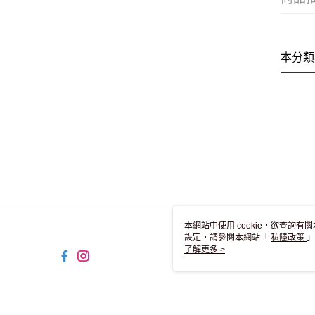
本分類
本網站中使用 cookie，欲查詢有關
設定，請參閱本網站「
私隱政策
」
用 cookie。
了解更多 >