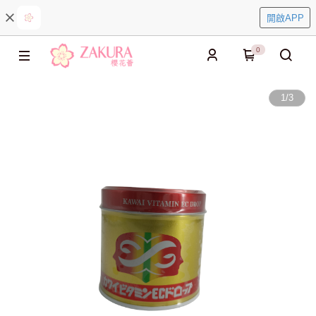
開啟APP
0
1
/
3