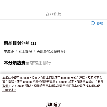
WeChat Pay
商品推薦
送貨方式
客服
JD京東物流，訂單確認發貨後2-4個工作天送達
運費表
滿 HK$250.00 或以上免運費
付款後門市自取，訂單確認後2-4個工作天到店，7天內取。逾期後
商品相關分類 (1)
訂單作廢，並不會安排重寄
中成藥
女士護理
美肌養顏及纖體修身
免運費
本分類熱賣
全店暢銷排行
本網站中使用 cookie，欲查詢有關本網站使用 cookie 方式之詳情，及若您不希
熱門標籤
望在電腦上使用 cookie 時應如何變更電腦的 cookie 設定，請參閱本網站「
私隱
政策
」之 Cookie 聲明。您繼續使用本網站即表示您同意本公司得按本網站使用
條款之 Cookie 聲明使用 cookie。
了解更多 >
熱銷排行
最新商品
人氣推薦
我知道了